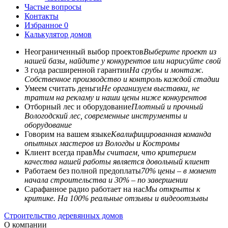
Частые вопросы
Контакты
Избранное
0
Калькулятор домов
Неограниченный выбор проектов
Выберите проект из
нашей базы, найдите у конкурентов или нарисуйте свой
3 года расширенной гарантии
На срубы и монтаж.
Собственное производство и контроль каждой стадии
Умеем считать деньги
Не организуем выставки, не
тратим на рекламу и наши цены ниже конкурентов
Отборный лес и оборудование
Плотный и прочный
Вологодский лес, современные инструменты и
оборудование
Говорим на вашем языке
Квалифицированная команда
опытных мастеров из Вологды и Костромы
Клиент всегда прав
Мы считаем, что критерием
качества нашей работы является довольный клиент
Работаем без полной предоплаты
70% цены – в момент
начала строительства и 30% – по завершении
Сарафанное радио работает на нас
Мы открыты к
критике. На 100% реальные отзывы и видеоотзывы
Строительство деревянных домов
О компании