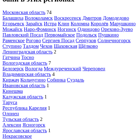
Московская область
74
Балашиха
Волоколамск
Воскресенск
Дмитров
Домодедово
Егорьевск
Зарайск
Истра
Клин
Коломна
Королёв
Марушкино
Можайск
Наро-Фоминск
Ногинск
Одинцово
Орехово-Зуево
Павловский Посад
Первомайское
Подольск
Пушкино
Раменское
Рогово
Сергиев Посад
Серпухов
Солнечногорск
Ступино
Талдом
Чехов
Шаховская
Щёлково
Ленинградская область
2
Гатчина
Тосно
Вологодская область
7
Белозерск
Вологда
Междуреченский
Череповец
Владимирская область
4
Киржач
Кольчугино
Собинка
Суздаль
Ивановская область
1
Кинешма
Калужская область
1
Таруса
Республика Карелия
1
Олонец
Тульская область
2
Алексин
Ясногорск
Ярославская область
1
Некрасовское