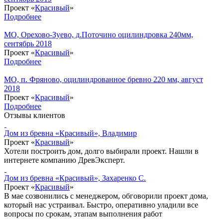
Проект «
Красивый
»
Подробнее
МО, Орехово-Зуево, д.Поточино оцилиндровка 240мм,
сентябрь 2018
Проект «
Красивый
»
Подробнее
МО, п. Фряново, оцилиндрованное бревно 220 мм, август
2018
Проект «
Красивый
»
Подробнее
Отзывы клиентов
Дом из бревна «Красивый», Владимир
Проект «
Красивый
»
Хотели построить дом, долго выбирали проект. Нашли в
интернете компанию ДревЭксперт.
Дом из бревна «Красивый», Захаренко С.
Проект «
Красивый
»
В мае созвонились с менеджером, обговорили проект дома,
который нас устраивал. Быстро, оперативно уладили все
вопросы по срокам, этапам выполнения работ