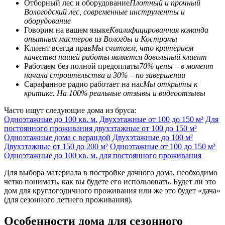
Отборный лес и оборудование
Плотный и прочный
Вологодский лес, современные инструменты и
оборудование
Говорим на вашем языке
Квалифицированная команда
опытных мастеров из Вологды и Костромы
Клиент всегда прав
Мы считаем, что критерием
качества нашей работы является довольный клиент
Работаем без полной предоплаты
70% цены – в момент
начала строительства и 30% – по завершении
Сарафанное радио работает на нас
Мы открыты к
критике. На 100% реальные отзывы и видеоотзывы
Часто ищут следующие дома из бруса:
Одноэтажные до 100 кв. м.
Двухэтажные от 100 до 150 м²
Для
постоянного проживания двухэтажные от 100 до 150 м²
Одноэтажные дома с верандой
Двухэтажные до 100 м²
Двухэтажные от 150 до 200 м²
Одноэтажные от 100 до 150 м²
Одноэтажные до 100 кв. м. для постоянного проживания
Для выбора материала в постройке дачного дома, необходимо
четко понимать, как вы будете его использовать. Будет ли это
дом для круглогодичного проживания или же это будет «дача»
(для сезонного летнего проживания).
Особенности дома для сезонного