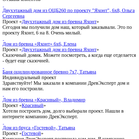
Двухэтажный дом из ОЦБ260 по проекту "Яхонт", 6x8, Ольга
Сергеевна
Проект «
Двухэтажный дом из бревна Яхонт
»
Сегодня мы получили дом наш, который заказывали. Это по
проекту Яхонт, 6 на 8. Очень милый.
Дом из бревна «Яхонт» 6x6, Елена
Проект «
Двухэтажный дом из бревна Яхонт
»
Сказочный домик. Можете посмотреть, а когда еще отделается
- будет еще сказочней.
Баня оцилиндрованное бревно 7x7, Татьяна
Индивидуальный проект
Здравствуйте! Мы заказали в компании ДревЭксперт дом и
нам его построили.
Дом из бревна «Красивый», Владимир
Проект «
Красивый
»
Хотели построить дом, долго выбирали проект. Нашли в
интернете компанию ДревЭксперт.
Дом из бруса «Гостевой», Татьяна
Проект «
Гостевой
»
Компания ДревЭксперт построила нам дом. Я компанию