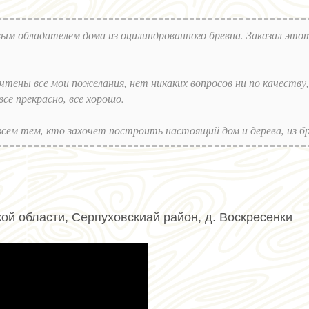
вым обладателем дома из оцилиндрованного бревна. Заказал это
чтены все мои пожелания, нет никаких вопросов ни по качеству,
все прекрасно, все хорошо.
сем тем, кто захочет построить настоящий дом и дерева, из бр
ой области, Серпуховскиай район, д. Воскресенки