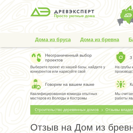
Просто уютные дома
Дома из бруса
Дома из бревна
Б
Неограниченный выбор
3
проектов
Выберите проект из нашей базы, найдите у
На срубы 
конкурентов или нарисуйте свой
производс
Говорим на вашем языке
К
Квалифицированная команда опытных
Мы считае
мастеров из Вологды и Костромы
работы яв
Строительство деревянных домов
Отзывы владе
Отзыв на Дом из брев