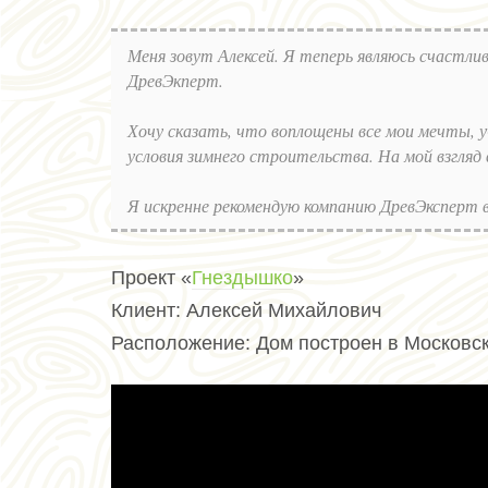
Меня зовут Алексей. Я теперь являюсь счастли
ДревЭкперт.
Хочу сказать, что воплощены все мои мечты, у
условия зимнего строительства. На мой взгляд 
Я искренне рекомендую компанию ДревЭксперт в
Проект
«
Гнездышко
»
Клиент:
Алексей Михайлович
Расположение:
Дом построен в Московск