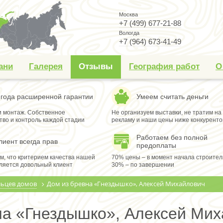
Москва
+7 (499) 677-21-88
Вологда
+7 (964) 673-41-49
ани
Галерея
Отзывы
География работ
О
 года расширенной гарантии
Умеем считать деньги
и монтаж. Собственное
Не организуем выставки, не тратим на
тво и контроль каждой стадии
рекламу и наши цены ниже конкуренто
Работаем без полной
лиент всегда прав
предоплаты
м, что критерием качества нашей
70% цены – в момент начала строител
ляется довольный клиент
30% – по завершении
льцев домов
Дом из бревна «Гнездышко», Алексей Михайлович
на «Гнездышко», Алексей Ми