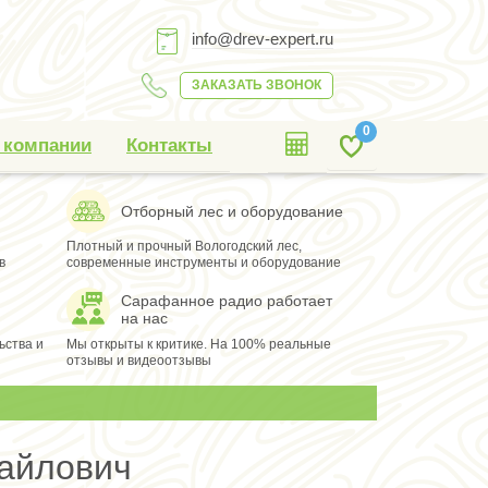
info@drev-expert.ru
ЗАКАЗАТЬ ЗВОНОК
0
 компании
Контакты
Отборный лес и оборудование
Плотный и прочный Вологодский лес,
в
современные инструменты и оборудование
Сарафанное радио работает
на нас
ьства и
Мы открыты к критике. На 100% реальные
отзывы и видеоотзывы
хайлович