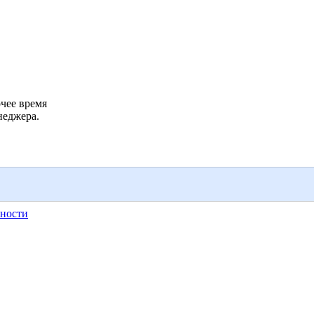
чее время
неджера.
ности