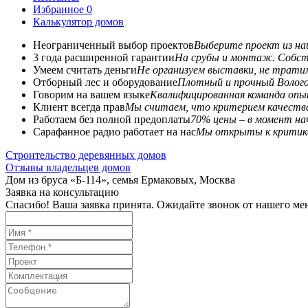
Избранное
0
Калькулятор домов
Неограниченный выбор проектов
Выберите проект из наш
3 года расширенной гарантии
На срубы и монтаж. Собст
Умеем считать деньги
Не организуем выставки, не трати
Отборный лес и оборудование
Плотный и прочный Волого
Говорим на вашем языке
Квалифицированная команда опы
Клиент всегда прав
Мы считаем, что критерием качества
Работаем без полной предоплаты
70% цены – в момент на
Сарафанное радио работает на нас
Мы открыты к критике
Строительство деревянных домов
Отзывы владельцев домов
Дом из бруса «Б-114», семья Ермаковых, Москва
Заявка на консультацию
Спасибо! Ваша заявка принята. Ожидайте звонок от нашего ме