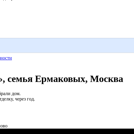
ности
4», семья Ермаковых, Москва
брали дом.
делку, через год.
лово