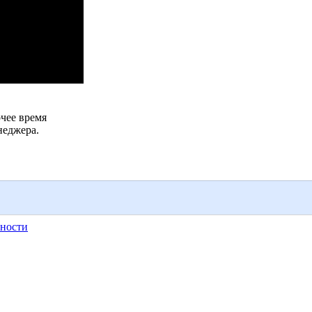
чее время
неджера.
ности