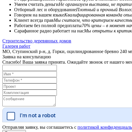
Умеем считать деньги
Не организуем выставки, не трати
Отборный лес и оборудование
Плотный и прочный Волого
Говорим на вашем языке
Квалифицированная команда опы
Клиент всегда прав
Мы считаем, что критерием качества
Работаем без полной предоплаты
70% цены – в момент на
Сарафанное радио работает на нас
Мы открыты к критике
Строительство деревянных домов
Галерея работ
МО, Ступинский р-н, д. Горки, оцилиндрованное бревно 240 м
Заявка на консультацию
Спасибо! Ваша заявка принята. Ожидайте звонок от нашего ме
Отправляя заявку, вы соглашаетесь с
политикой конфиденциаль