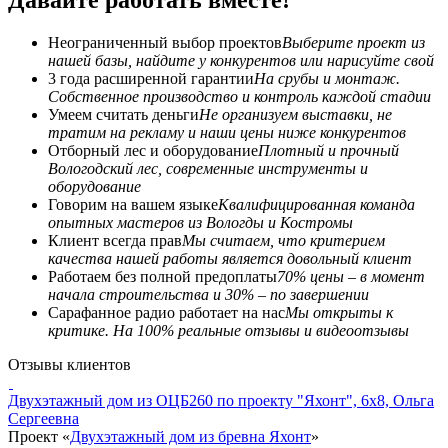
Неограниченный выбор проектов
Выберите проект из
нашей базы, найдите у конкурентов или нарисуйте свой
3 года расширенной гарантии
На срубы и монтаж.
Собственное производство и контроль каждой стадии
Умеем считать деньги
Не организуем выставки, не
тратим на рекламу и наши цены ниже конкурентов
Отборный лес и оборудование
Плотный и прочный
Вологодский лес, современные инструменты и
оборудование
Говорим на вашем языке
Квалифицированная команда
опытных мастеров из Вологды и Костромы
Клиент всегда прав
Мы считаем, что критерием
качества нашей работы является довольный клиент
Работаем без полной предоплаты
70% цены – в момент
начала строительства и 30% – по завершении
Сарафанное радио работает на нас
Мы открыты к
критике. На 100% реальные отзывы и видеоотзывы
Отзывы клиентов
Двухэтажный дом из ОЦБ260 по проекту "Яхонт", 6x8, Ольга
Сергеевна
Проект «
Двухэтажный дом из бревна Яхонт
»