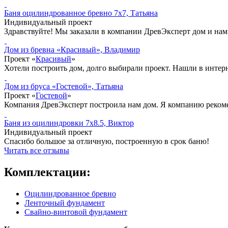
Баня оцилиндрованное бревно 7x7, Татьяна
Индивидуальный проект
Здравствуйте! Мы заказали в компании ДревЭксперт дом и нам
Дом из бревна «Красивый», Владимир
Проект «
Красивый
»
Хотели построить дом, долго выбирали проект. Нашли в инте
Дом из бруса «Гостевой», Татьяна
Проект «
Гостевой
»
Компания ДревЭксперт построила нам дом. Я компанию рекомен
Баня из оцилиндровки 7x8.5, Виктор
Индивидуальный проект
Спасибо большое за отличную, построенную в срок баню!
Читать все отзывы
Комплектации:
Оцилиндрованное бревно
Ленточный фундамент
Свайно-винтовой фундамент