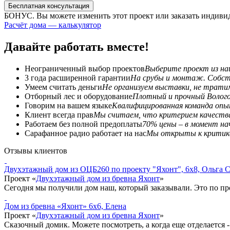
Бесплатная консультация
БОНУС. Вы можете
изменить этот проект или заказать индиви
Расчёт дома — калькулятор
Давайте работать вместе!
Неограниченный выбор проектов
Выберите проект из наш
3 года расширенной гарантии
На срубы и монтаж. Собст
Умеем считать деньги
Не организуем выставки, не трати
Отборный лес и оборудование
Плотный и прочный Волого
Говорим на вашем языке
Квалифицированная команда опы
Клиент всегда прав
Мы считаем, что критерием качества
Работаем без полной предоплаты
70% цены – в момент на
Сарафанное радио работает на нас
Мы открыты к критике
Отзывы клиентов
Двухэтажный дом из ОЦБ260 по проекту "Яхонт", 6x8, Ольга 
Проект «
Двухэтажный дом из бревна Яхонт
»
Сегодня мы получили дом наш, который заказывали. Это по про
Дом из бревна «Яхонт» 6x6, Елена
Проект «
Двухэтажный дом из бревна Яхонт
»
Сказочный домик. Можете посмотреть, а когда еще отделается -