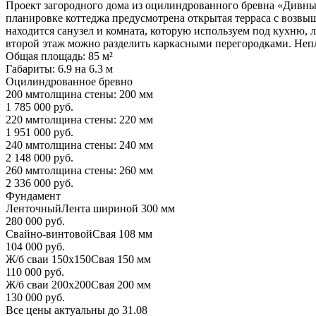
Проект загородного дома из оцилиндрованного бревна «Дивный
планировке коттеджа предусмотрена открытая терраса с возвыш
находится санузел и комната, которую используем под кухню,
второй этаж можно разделить каркасными перегородками. Непло
Общая площадь: 85 м²
Габариты: 6.9 на 6.3 м
Оцилиндрованное бревно
200 мм
толщина стены: 200 мм
1 785 000 руб.
220 мм
толщина стены: 220 мм
1 951 000 руб.
240 мм
толщина стены: 240 мм
2 148 000 руб.
260 мм
толщина стены: 260 мм
2 336 000 руб.
Фундамент
Ленточный
Лента шириной 300 мм
280 000 руб.
Свайно-винтовой
Свая 108 мм
104 000 руб.
Ж/б сваи 150х150
Свая 150 мм
110 000 руб.
Ж/б сваи 200х200
Свая 200 мм
130 000 руб.
Все цены актуальны до 31.08