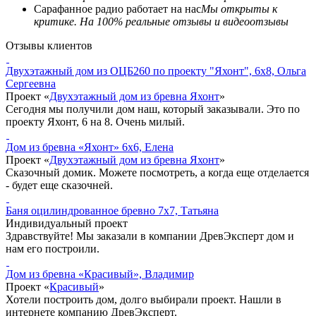
Сарафанное радио работает на нас
Мы открыты к
критике. На 100% реальные отзывы и видеоотзывы
Отзывы клиентов
Двухэтажный дом из ОЦБ260 по проекту "Яхонт", 6x8, Ольга
Сергеевна
Проект «
Двухэтажный дом из бревна Яхонт
»
Сегодня мы получили дом наш, который заказывали. Это по
проекту Яхонт, 6 на 8. Очень милый.
Дом из бревна «Яхонт» 6x6, Елена
Проект «
Двухэтажный дом из бревна Яхонт
»
Сказочный домик. Можете посмотреть, а когда еще отделается
- будет еще сказочней.
Баня оцилиндрованное бревно 7x7, Татьяна
Индивидуальный проект
Здравствуйте! Мы заказали в компании ДревЭксперт дом и
нам его построили.
Дом из бревна «Красивый», Владимир
Проект «
Красивый
»
Хотели построить дом, долго выбирали проект. Нашли в
интернете компанию ДревЭксперт.