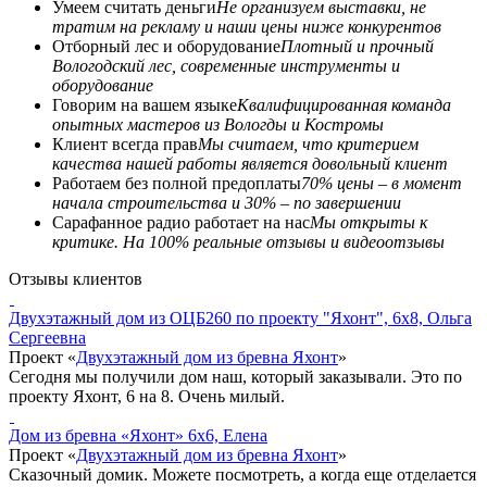
Умеем считать деньги
Не организуем выставки, не
тратим на рекламу и наши цены ниже конкурентов
Отборный лес и оборудование
Плотный и прочный
Вологодский лес, современные инструменты и
оборудование
Говорим на вашем языке
Квалифицированная команда
опытных мастеров из Вологды и Костромы
Клиент всегда прав
Мы считаем, что критерием
качества нашей работы является довольный клиент
Работаем без полной предоплаты
70% цены – в момент
начала строительства и 30% – по завершении
Сарафанное радио работает на нас
Мы открыты к
критике. На 100% реальные отзывы и видеоотзывы
Отзывы клиентов
Двухэтажный дом из ОЦБ260 по проекту "Яхонт", 6x8, Ольга
Сергеевна
Проект «
Двухэтажный дом из бревна Яхонт
»
Сегодня мы получили дом наш, который заказывали. Это по
проекту Яхонт, 6 на 8. Очень милый.
Дом из бревна «Яхонт» 6x6, Елена
Проект «
Двухэтажный дом из бревна Яхонт
»
Сказочный домик. Можете посмотреть, а когда еще отделается