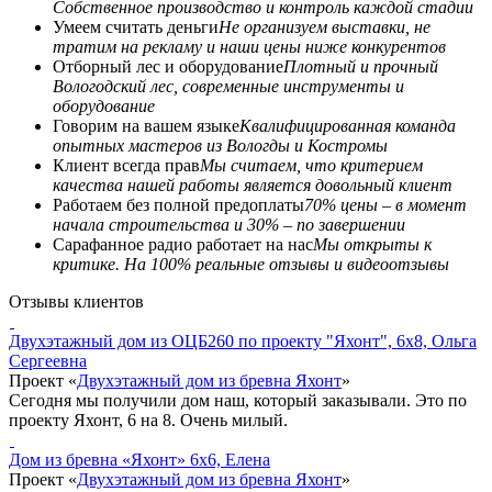
Собственное производство и контроль каждой стадии
Умеем считать деньги
Не организуем выставки, не
тратим на рекламу и наши цены ниже конкурентов
Отборный лес и оборудование
Плотный и прочный
Вологодский лес, современные инструменты и
оборудование
Говорим на вашем языке
Квалифицированная команда
опытных мастеров из Вологды и Костромы
Клиент всегда прав
Мы считаем, что критерием
качества нашей работы является довольный клиент
Работаем без полной предоплаты
70% цены – в момент
начала строительства и 30% – по завершении
Сарафанное радио работает на нас
Мы открыты к
критике. На 100% реальные отзывы и видеоотзывы
Отзывы клиентов
Двухэтажный дом из ОЦБ260 по проекту "Яхонт", 6x8, Ольга
Сергеевна
Проект «
Двухэтажный дом из бревна Яхонт
»
Сегодня мы получили дом наш, который заказывали. Это по
проекту Яхонт, 6 на 8. Очень милый.
Дом из бревна «Яхонт» 6x6, Елена
Проект «
Двухэтажный дом из бревна Яхонт
»