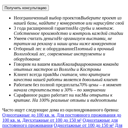
Получить консультацию
Неограниченный выбор проектов
Выберите проект из
нашей базы, найдите у конкурентов или нарисуйте свой
3 года расширенной гарантии
На срубы и монтаж.
Собственное производство и контроль каждой стадии
Умеем считать деньги
Не организуем выставки, не
тратим на рекламу и наши цены ниже конкурентов
Отборный лес и оборудование
Плотный и прочный
Вологодский лес, современные инструменты и
оборудование
Говорим на вашем языке
Квалифицированная команда
опытных мастеров из Вологды и Костромы
Клиент всегда прав
Мы считаем, что критерием
качества нашей работы является довольный клиент
Работаем без полной предоплаты
70% цены – в момент
начала строительства и 30% – по завершении
Сарафанное радио работает на нас
Мы открыты к
критике. На 100% реальные отзывы и видеоотзывы
Часто ищут следующие дома из оцилиндрованного бревна:
Одноэтажные до 100 кв. м.
Для постоянного проживания до
100 кв. м.
Двухэтажные от 100 до 150 м²
Одноэтажные для
постоянного проживания
Одноэтажные от 100 до 150 м²
Для