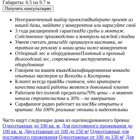
Габариты: 6.5 на 9.7 м
Получить консультацию
Неограниченный выбор проектов
Выберите проект из
нашей базы, найдите у конкурентов или нарисуйте свой
3 года расширенной гарантии
На срубы и монтаж.
Собственное производство и контроль каждой стадии
Умеем считать деньги
Не организуем выставки, не
тратим на рекламу и наши цены ниже конкурентов
Отборный лес и оборудование
Плотный и прочный
Вологодский лес, современные инструменты и
оборудование
Говорим на вашем языке
Квалифицированная команда
опытных мастеров из Вологды и Костромы
Клиент всегда прав
Мы считаем, что критерием
качества нашей работы является довольный клиент
Работаем без полной предоплаты
70% цены – в момент
начала строительства и 30% – по завершении
Сарафанное радио работает на нас
Мы открыты к
критике. На 100% реальные отзывы и видеоотзывы
Часто ищут следующие дома из оцилиндрованного бревна:
Одноэтажные до 100 кв. м.
Для постоянного проживания до
100 кв. м.
Двухэтажные от 100 до 150 м²
Одноэтажные для
постоянного проживания
Одноэтажные от 100 до 150 м²
Для