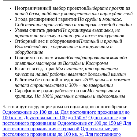
Неограниченный выбор проектов
Выберите проект из
нашей базы, найдите у конкурентов или нарисуйте свой
3 года расширенной гарантии
На срубы и монтаж.
Собственное производство и контроль каждой стадии
Умеем считать деньги
Не организуем выставки, не
тратим на рекламу и наши цены ниже конкурентов
Отборный лес и оборудование
Плотный и прочный
Вологодский лес, современные инструменты и
оборудование
Говорим на вашем языке
Квалифицированная команда
опытных мастеров из Вологды и Костромы
Клиент всегда прав
Мы считаем, что критерием
качества нашей работы является довольный клиент
Работаем без полной предоплаты
70% цены – в момент
начала строительства и 30% – по завершении
Сарафанное радио работает на нас
Мы открыты к
критике. На 100% реальные отзывы и видеоотзывы
Часто ищут следующие дома из оцилиндрованного бревна:
Одноэтажные до 100 кв. м.
Для постоянного проживания до
100 кв. м.
Двухэтажные от 100 до 150 м²
Одноэтажные для
постоянного проживания
Одноэтажные от 100 до 150 м²
Для
постоянного проживания с террасой
Одноэтажные для
постоянного проживания до 100 кв. м.
Для постоянного