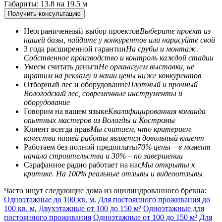
Габариты: 13.8 на 19.5 м
Получить консультацию
Неограниченный выбор проектов
Выберите проект из
нашей базы, найдите у конкурентов или нарисуйте свой
3 года расширенной гарантии
На срубы и монтаж.
Собственное производство и контроль каждой стадии
Умеем считать деньги
Не организуем выставки, не
тратим на рекламу и наши цены ниже конкурентов
Отборный лес и оборудование
Плотный и прочный
Вологодский лес, современные инструменты и
оборудование
Говорим на вашем языке
Квалифицированная команда
опытных мастеров из Вологды и Костромы
Клиент всегда прав
Мы считаем, что критерием
качества нашей работы является довольный клиент
Работаем без полной предоплаты
70% цены – в момент
начала строительства и 30% – по завершении
Сарафанное радио работает на нас
Мы открыты к
критике. На 100% реальные отзывы и видеоотзывы
Часто ищут следующие дома из оцилиндрованного бревна:
Одноэтажные до 100 кв. м.
Для постоянного проживания до
100 кв. м.
Двухэтажные от 100 до 150 м²
Одноэтажные для
постоянного проживания
Одноэтажные от 100 до 150 м²
Для