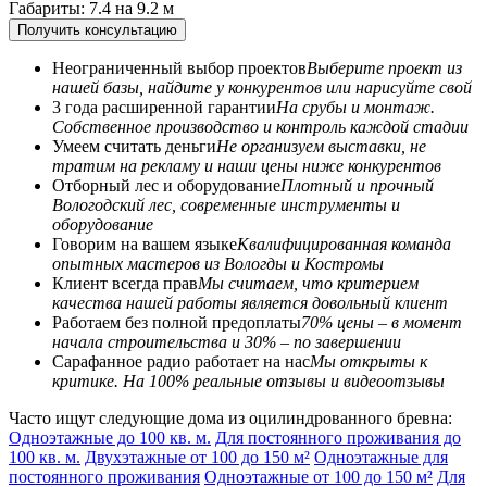
Габариты: 7.4 на 9.2 м
Получить консультацию
Неограниченный выбор проектов
Выберите проект из
нашей базы, найдите у конкурентов или нарисуйте свой
3 года расширенной гарантии
На срубы и монтаж.
Собственное производство и контроль каждой стадии
Умеем считать деньги
Не организуем выставки, не
тратим на рекламу и наши цены ниже конкурентов
Отборный лес и оборудование
Плотный и прочный
Вологодский лес, современные инструменты и
оборудование
Говорим на вашем языке
Квалифицированная команда
опытных мастеров из Вологды и Костромы
Клиент всегда прав
Мы считаем, что критерием
качества нашей работы является довольный клиент
Работаем без полной предоплаты
70% цены – в момент
начала строительства и 30% – по завершении
Сарафанное радио работает на нас
Мы открыты к
критике. На 100% реальные отзывы и видеоотзывы
Часто ищут следующие дома из оцилиндрованного бревна:
Одноэтажные до 100 кв. м.
Для постоянного проживания до
100 кв. м.
Двухэтажные от 100 до 150 м²
Одноэтажные для
постоянного проживания
Одноэтажные от 100 до 150 м²
Для